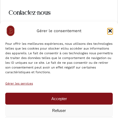
Contactez-nous
salle@bouillon-maine.com
Gérer le consentement
evenement@bouillon-maine.com
Pour offrir les meilleures expériences, nous utilisons des technologies
RÉSERVER
LA CARTE
telles que les cookies pour stocker et/ou accéder aux informations
des appareils. Le fait de consentir à ces technologies nous permettra
NOTRE HISTOIRE
AVIS CLIENTS
de traiter des données telles que le comportement de navigation ou
les ID uniques sur ce site. Le fait de ne pas consentir ou de retirer
son consentement peut avoir un effet négatif sur certaines
CONTACT & ACCÈS
RECRUTEMENT
caractéristiques et fonctions.
Gérer les services
Mentions légales
Politique de confidentialité
Politique de cookies (UE)
Accepter
Refuser
© 2026 - 2026 • LBF LES BOUILLONS FRANÇAIS