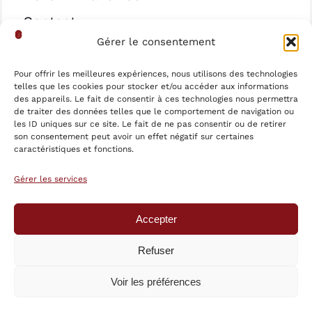
Contact
Gérer le consentement
Mentions légales
Pour offrir les meilleures expériences, nous utilisons des technologies
Politique de confidentialité
telles que les cookies pour stocker et/ou accéder aux informations
Politique de cookies (UE)
des appareils. Le fait de consentir à ces technologies nous permettra
de traiter des données telles que le comportement de navigation ou
les ID uniques sur ce site. Le fait de ne pas consentir ou de retirer
son consentement peut avoir un effet négatif sur certaines
Suivez-nous !
caractéristiques et fonctions.
Gérer les services
Accepter
Refuser
© 2026 - 2026 • LBF LES BOUILLONS FRANÇAIS
🇫🇷 • Tous droits réservés • Site réalisé par
Voir les préférences
HEEWO DIGITAL